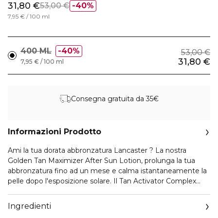
31,80 €
53,00 €
40%
7,95 € / 100 ml
400 ML
40%
53,00 €
31,80 €
7,95 € / 100 ml
Consegna gratuita da 35€
Informazioni Prodotto
Ami la tua dorata abbronzatura Lancaster ? La nostra
Golden Tan Maximizer After Sun Lotion, prolunga la tua
abbronzatura fino ad un mese e calma istantaneamente la
pelle dopo l'esposizione solare. Il Tan Activator Complex
Lancaster con olio di Buriti di origine naturale, intensifica la
produzione di melanina per un abbronzatura dorata,
Ingredienti
uniforme e duratura.Questa rinfrescante lozione dopo sole