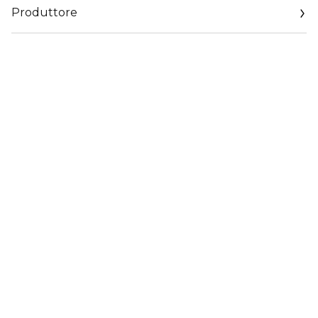
Produttore
Email
https://coty.cotyconsumeraffairs.com/