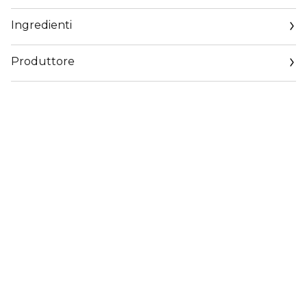
Ingredienti
Produttore
Email
www.jeanpaulgaultier.com