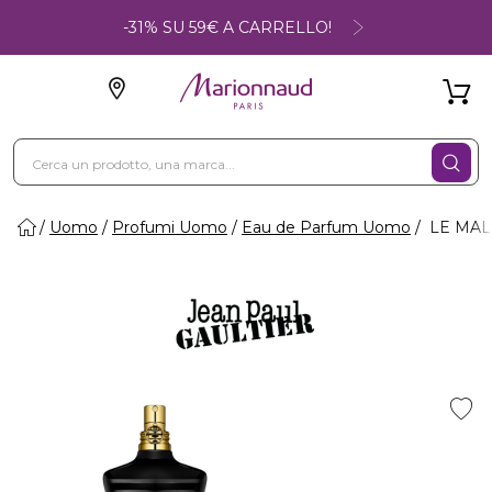
-31% SU 59€ A CARRELLO!
Uomo
Profumi Uomo
Eau de Parfum Uomo
LE MALE