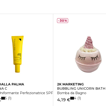
30%
DALLA PALMA
2K MARKETING
NA C
BUBBLING UNICORN BATH 
niformante Perfezionatrice SPF50
Bomba da Bagno
5
4
1
1
€
4,19 €