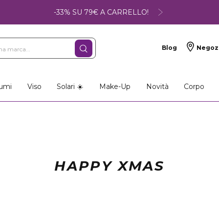
-33% SU 79€ A CARRELLO!
Blog
Negoz
umi
Viso
Solari ☀️
Make-Up
Novità
Corpo
HAPPY XMAS