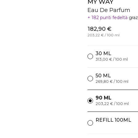
MY WAY
Eau De Parfum
182 punti fedeltà
graz
182,90 €
203,22 € / 100 ml
30 ML
313,00 € / 100 ml
50 ML
269,80 € / 100 ml
90 ML
203,22 € / 100 ml
REFILL 100ML