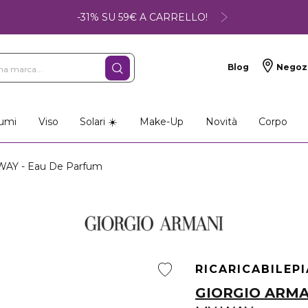
-31% SU 59€ A CARRELLO!
Blog
Negoz
umi
Viso
Solari ☀️
Make-Up
Novità
Corpo
AY - Eau De Parfum
RICARICABILE
P
GIORGIO ARMA