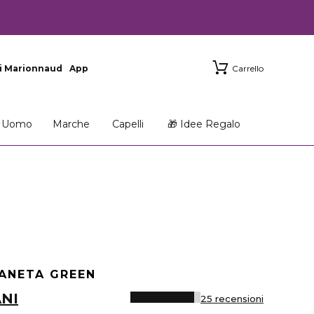
i Marionnaud
App
Carrello
Uomo
Marche
Capelli
🎁 Idee Regalo
IANETA GREEN
NI
25 recensioni