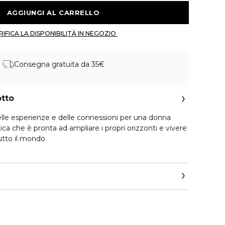
 AGGIUNGI AL CARRELLO 
 VERIFICA LA DISPONIBILITÀ IN NEGOZIO 
Consegna gratuita da 35€
otto
lle esperienze e delle connessioni per una donna
ica che è pronta ad ampliare i propri orizzonti e vivere
tutto il mondo.
ergamotto incontra i Fiori d'Arancio d'Egitto in un
ante. Un brillante bouquet fiorito di Tuberosa e
isce il cuore pulsante di questo affascinante profumo.
ibrante Legno di Cedro della Virginia incontra la
adagascar e la suadenza dei Muschi Bianchi per
one.