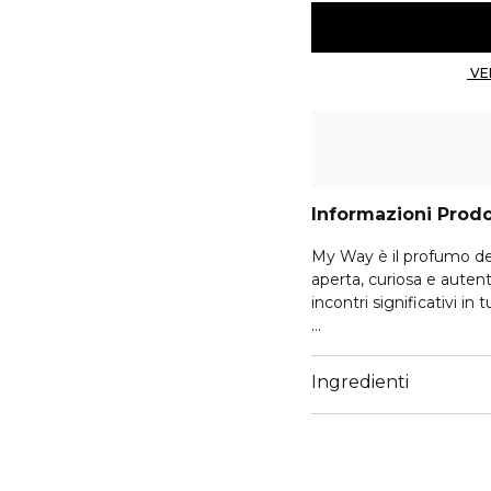
Informazioni Prod
My Way è il profumo de
aperta, curiosa e autent
incontri significativi in 
Questa fragranza nasce dall'incontro di ingredienti raccolti e coltivati con
metodi sostenibili. Il B
Ingredienti
luminoso inizio scintill
Gelsomino d'India defin
Nelle note di fondo, il v
sensuale Vaniglia del M
sublimare la composizi