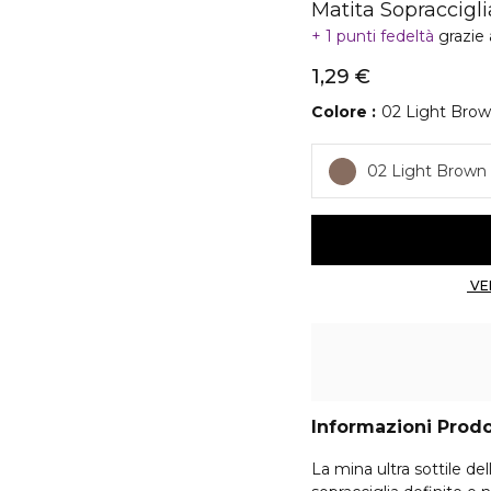
Matita Sopracciglia
1 punti fedeltà
grazie
1,29 €
Colore
02 Light Bro
02 Light Brown
Informazioni Prod
La mina ultra sottile d