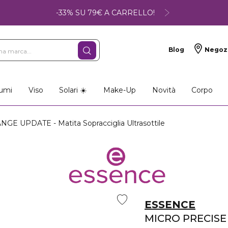
-33% SU 79€ A CARRELLO!
Blog
Negoz
umi
Viso
Solari ☀️
Make-Up
Novità
Corpo
GE UPDATE - Matita Sopracciglia Ultrasottile
ESSENCE
MICRO PRECISE