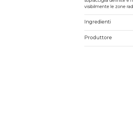
sopracciglia definite e 
visibilmente le zone rad
Ingredienti
Produttore
Email
info@cosnova.com