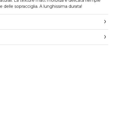
naturali. La texture matt morbida e delicata riempie
e delle sopracciglia. A lunghissima durata!