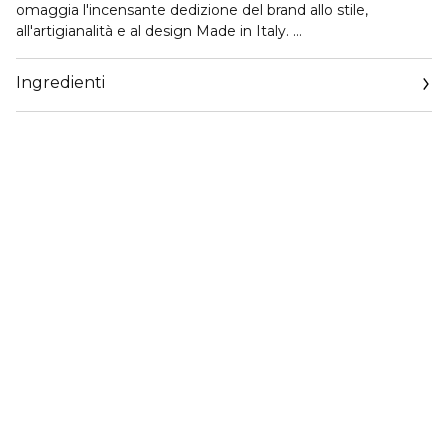
omaggia l'incensante dedizione del brand allo stile,
all'artigianalità e al design Made in Italy.
IL DESIGN
Ingredienti
Dolce&Gabbana Devotion Eau de Parfum Intense è
racchiusa in una sofisticata bottiglia di vetro color ambra,
elegantemente decorata dall'inconfondibile Cuore Sacro.
Dolce&Gabbana Devotion Eau de Parfum Intense, rilegge
l'inedita fragranza originale attraverso una selezione di note
ancora più profonde e avvolgenti.
La fragranza è stata creata da Olivier Cresp in esclusiva per
Dolce&Gabbana.
TESTA
Il profumo si apre con le note distintive e confortevoli della
Nocciola.
CUORE
Nel cuore esplode la freschezza e la luminosità dei Fiori