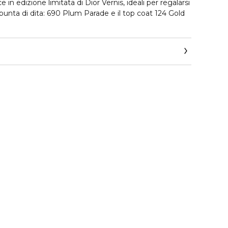
 in edizione limitata di Dior Vernis, ideali per regalarsi
 punta di dita: 690 Plum Parade e il top coat 124 Gold
nto protettivo grazie a una formula arricchita da
istacchio, Dior Vernis sublima le unghie con i suoi colori
icure.
n edizione limitata
a
tratti di peonia e pistacchio