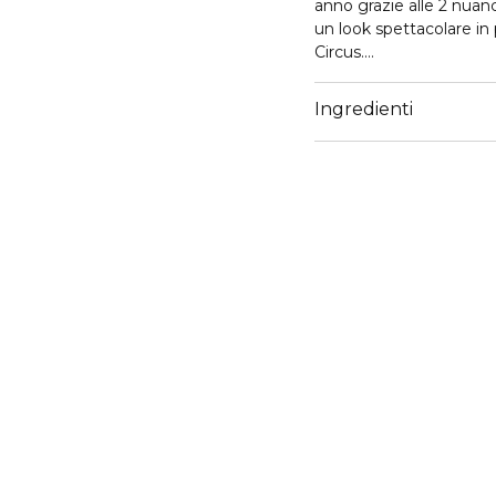
anno grazie alle 2 nuance
un look spettacolare in
Circus.
Vero e proprio trattame
Ingredienti
estratti di peonia e di p
couture dopo ogni man
- TONALITÀ: 2 tonalità i
- TENUTA: lunga tenut
- FORMULA: infusa di es