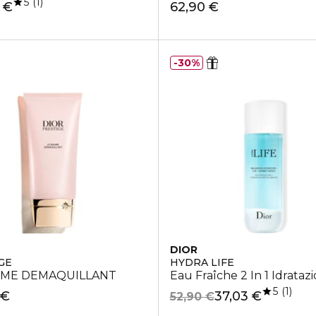
5
1
 €
62,90 €
30%
DIOR
GE
HYDRA LIFE
Labbra
UME DEMAQUILLANT
Eau Fraîche 2 In 1 Idrataz
5
1
 €
37,03 €
52,90 €