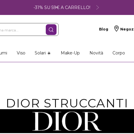
-31% SU 59€ A CARRELLO!
Blog
Negoz
so
Make-up
Profumi
umi
Viso
Solari ☀️
Make-Up
Novità
Corpo
DIOR STRUCCANTI