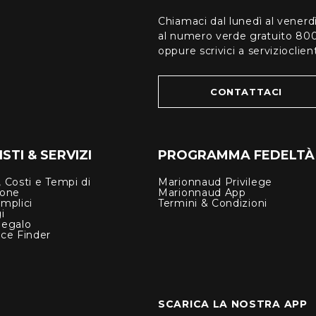
Chiamaci dal lunedì al venerd
al numero verde gratuito 80
oppure scrivici a serviziocli
CONTATTACI
STI & SERVIZI
PROGRAMMA FEDELTÀ
 Costi e Tempi di
Marionnaud Privilege
ione
Marionnaud App
mplici
Termini & Condizioni
i
Regalo
nce Finder
SCARICA LA NOSTRA APP