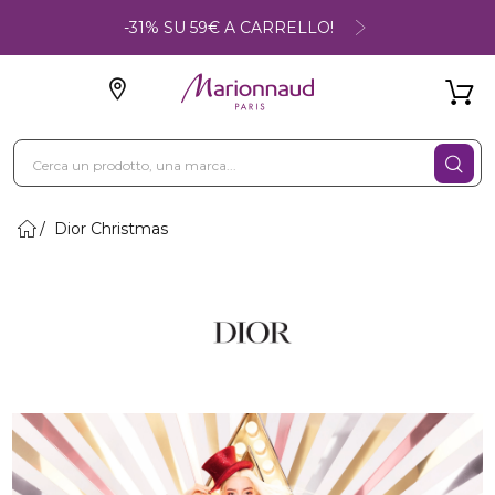
-31% SU 59€ A CARRELLO!
Dior Christmas