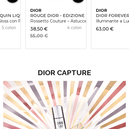
DIOR
DIOR
QUIN LIQUID DUO - EDIZIONE LIMITATA
ROUGE DIOR - EDIZIONE LIMITATA
DIOR FOREVER
ntenso
ss con Finish Glitterato o Brillante
Rossetto Couture – Astuccio Dorato e Stick incis
Illuminante a Lu
5 colori
4 colori
38,50 €
63,00 €
55,00 €
DIOR CAPTURE