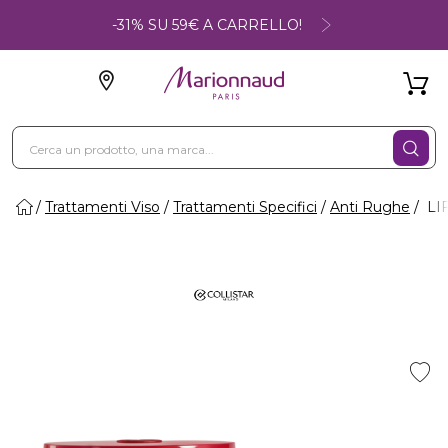
-31% SU 59€ A CARRELLO!
Trattamenti Viso
Trattamenti Specifici
Anti Rughe
LIF