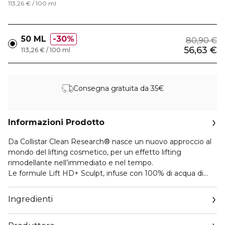
113,26 € / 100 ml
50 ML
30%
80,90 €
56,63 €
113,26 € / 100 ml
Consegna gratuita da 35€
Informazioni Prodotto
Da Collistar Clean Research® nasce un nuovo approccio al
mondo del lifting cosmetico, per un effetto lifting
rimodellante nell’immediato e nel tempo.
Le formule Lift HD+ Sculpt, infuse con 100% di acqua di
Rosa Tea italiana, presentano un cuore tecnologico
potenziato per una routine lifting anti-età di nuova
Ingredienti
generazione:
• Lift HD+ Complex, che contiene un tetrapeptide bioattivo