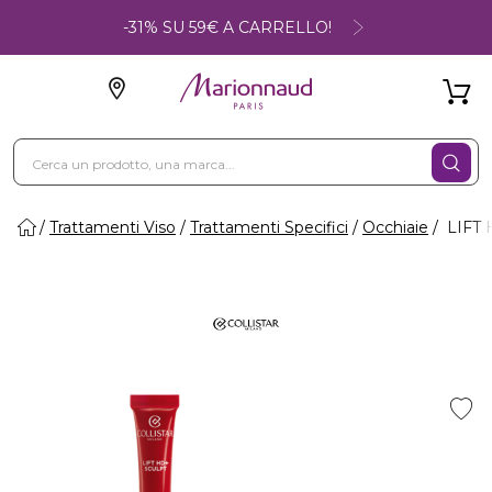
-31% SU 59€ A CARRELLO!
Trattamenti Viso
Trattamenti Specifici
Occhiaie
LIFT H