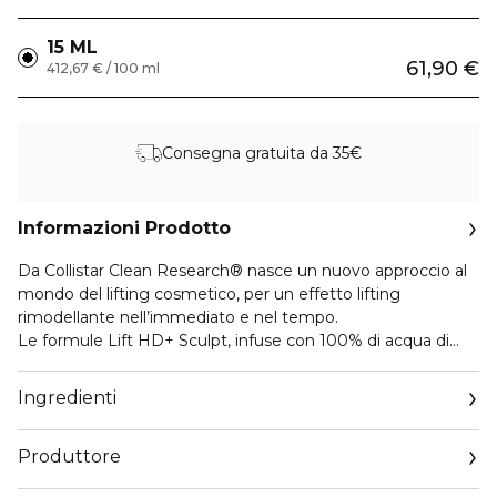
15 ML
61,90 €
412,67 € / 100 ml
Consegna gratuita da 35€
Informazioni Prodotto
Da Collistar Clean Research® nasce un nuovo approccio al
mondo del lifting cosmetico, per un effetto lifting
rimodellante nell’immediato e nel tempo.
Le formule Lift HD+ Sculpt, infuse con 100% di acqua di
Rosa Tea italiana, presentano un cuore tecnologico
potenziato per una routine lifting anti-età di nuova
Ingredienti
generazione:
• Lift HD+ Complex, che contiene un tetrapeptide bioattivo
Produttore
in grado di agire sulla funzione dermo-epidermica,
favorendo l’attività dei fibroblasti e la sintesi di collagene ed