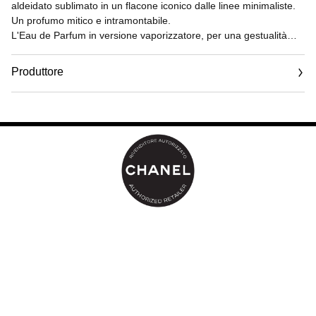
aldeidato sublimato in un flacone iconico dalle linee minimaliste.
Un profumo mitico e intramontabile.
L'Eau de Parfum in versione vaporizzatore, per una gestualità
ampia e semplice, sulla pelle o all’interno dei vestiti.
Per ravvivare le note della fragranza durante tutta la giornata, il
Produttore
pratico vaporizzatore è ideale da portare sempre con sé.
Un rituale completo per il bagno e il corpo permette di sublimare
Email
la profumazione.
www.chanel.com