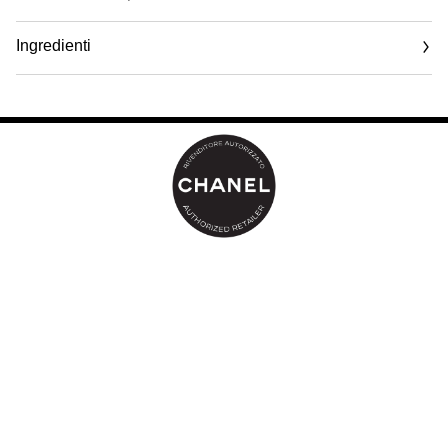
istantaneamente la pelle e rafforza la barriera cutanea, per
un’idratazione straordinaria sin dalla prima applicazione. La pelle
Ingredienti
è rinforzata, rimpolpata e risplende di freschezza.
La consistenza ultra-sensoriale delicatamente profumata associa
la freschezza dell’acqua e il confort di una crema vellutata. Adatta
alle pelli da normali a secche, HYDRA BEAUTY Micro Crème si
fonde istantaneamente sulla pelle e la prepara all’applicazione
del make up.
Il packaging ripensato ricaricabile permette un uso prolungato.
Sin dalla prima ricarica, l’impronta di carbonio è ridotta del 40%
(1).
(1) Valore calcolato da CHANEL secondo un’analisi del ciclo di
vita che mette a confronto due articoli completi e un articolo
completo più una ricarica. L’analisi del ciclo di vita comprende le
seguenti fasi: produzione del packaging, produzione della
formula, confezionamento, distribuzione e fine vita del packaging
(esclusi fine vita della formula e fase di utilizzo). Risultati verificati
da Bureau Veritas secondo le norme ISO14040/14044 a