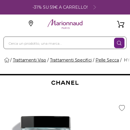
-31% SU 59€ A CARRELLO!
Trattamenti Viso
Trattamenti Specifici
Pelle Secca
HY