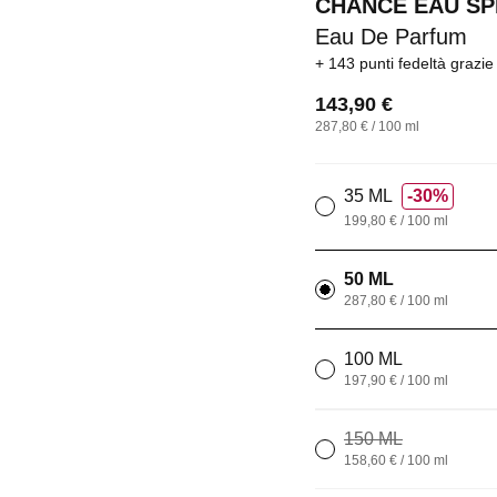
CHANCE EAU SP
Eau De Parfum
143 punti fedeltà
grazie
143,90 €
287,80 € / 100 ml
35 ML
30%
199,80 € / 100 ml
50 ML
287,80 € / 100 ml
100 ML
197,90 € / 100 ml
150 ML
158,60 € / 100 ml