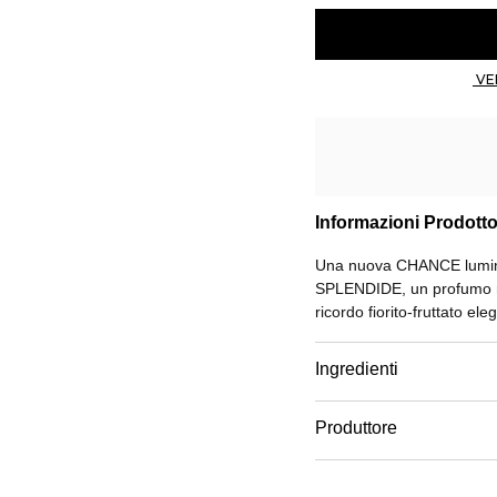
Informazioni Prodott
Una nuova CHANCE lumino
SPLENDIDE, un profumo mag
ricordo fiorito-fruttato el
Ingredienti
Produttore
Email
www.chanel.com