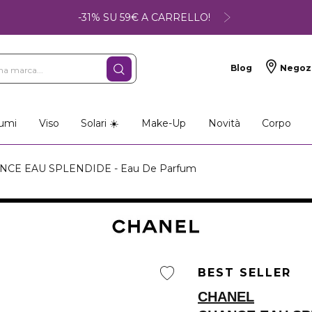
-31% SU 59€ A CARRELLO!
Blog
Negoz
umi
Viso
Solari ☀️
Make-Up
Novità
Corpo
CE EAU SPLENDIDE - Eau De Parfum
BEST SELLER
CHANEL