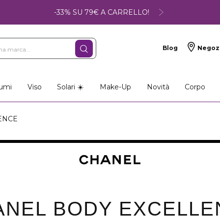
-33% SU 79€ A CARRELLO!
Blog
Negoz
umi
Viso
Solari ☀️
Make-Up
Novità
Corpo
ENCE
ANEL BODY EXCELLE