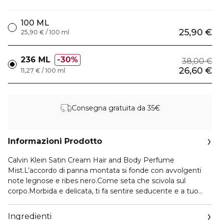
100 ML
25,90 €
25,90 € / 100 ml
236 ML
30%
38,00 €
26,60 €
11,27 € / 100 ml
Consegna gratuita da 35€
Informazioni Prodotto
Calvin Klein Satin Cream Hair and Body Perfume
Mist.L’accordo di panna montata si fonde con avvolgenti
note legnose e ribes nero.Come seta che scivola sul
corpo.Morbida e delicata, ti fa sentire seducente e a tuo
agio.La formula leggera e idratante lascia la pelle idratata e
morbida come la seta.Indossala da solo o unita a un’altra
Ingredienti