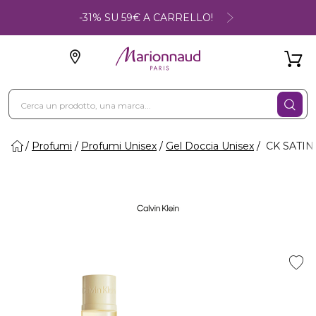
-31% SU 59€ A CARRELLO!
Profumi
Profumi Unisex
Gel Doccia Unisex
CK SATIN 