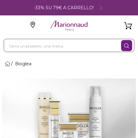
-33% SU 79€ A CARRELLO!
Bioglea