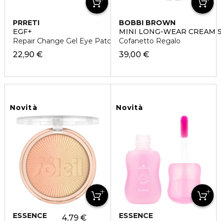
PRRETI
BOBBI BROWN
EGF+
MINI LONG-WEAR CREAM 
Repair Change Gel Eye Patch
Cofanetto Regalo
22,90 €
39,00 €
Novità
Novità
ESSENCE
ESSENCE
4,79 €