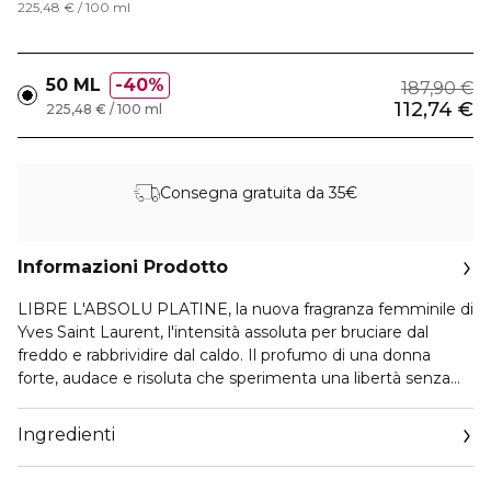
225,48 € / 100 ml
50 ML
40%
187,90 €
112,74 €
225,48 € / 100 ml
Consegna gratuita da 35€
Informazioni Prodotto
LIBRE L'ABSOLU PLATINE, la nuova fragranza femminile di
Yves Saint Laurent, l'intensità assoluta per bruciare dal
freddo e rabbrividire dal caldo. Il profumo di una donna
forte, audace e risoluta che sperimenta una libertà senza
limiti.
Ingredienti
Un nuovo scontro di desiderabilità, ispirato ai due materiali
più preziosi del mondo che si fondono insieme: oro e