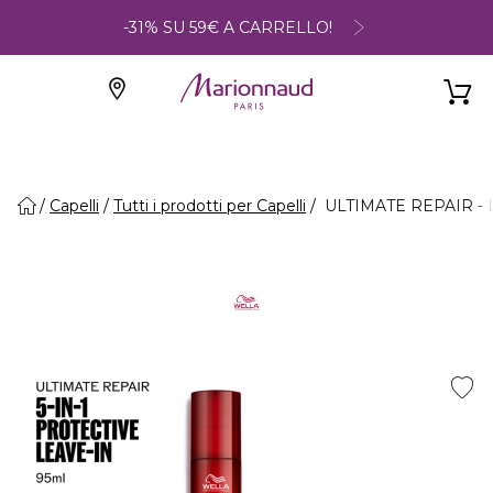
-31% SU 59€ A CARRELLO!
Capelli
Tutti i prodotti per Capelli
ULTIMATE REPAIR - L