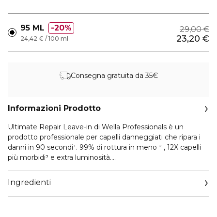
95 ML
20%
29,00 €
23,20 €
24,42 € / 100 ml
Consegna gratuita da 35€
Informazioni Prodotto
Ultimate Repair Leave-in di Wella Professionals è un
prodotto professionale per capelli danneggiati che ripara i
danni in 90 secondi¹. 99% di rottura in meno ² , 12X capelli
più morbidi³ e extra luminosità.
Si prende cura dei tuoi capelli grazie alla sua formula mirata
Ingredienti
con:
- AHA: Ricostruisce i legami all'interno della fibra capillare
per capelli più forti.