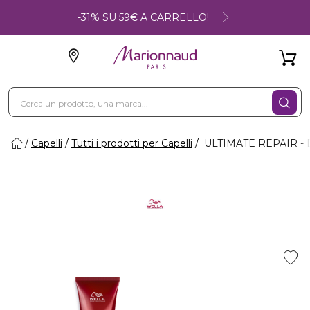
-31% SU 59€ A CARRELLO!
Capelli
Tutti i prodotti per Capelli
ULTIMATE REPAIR - 