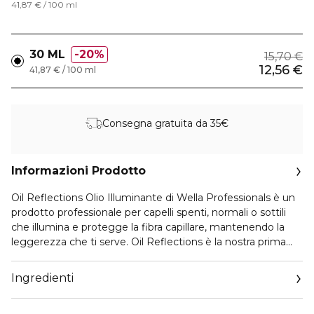
41,87 € / 100 ml
30 ML
20%
15,70 €
12,56 €
41,87 € / 100 ml
Consegna gratuita da 35€
Informazioni Prodotto
Oil Reflections Olio Illuminante di Wella Professionals è un
prodotto professionale per capelli spenti, normali o sottili
che illumina e protegge la fibra capillare, mantenendo la
leggerezza che ti serve. Oil Reflections è la nostra prima
linea care con oli preziosi, per capelli più morbidi e luminosi.
Ingredienti
Si prende cura dei tuoi capelli grazie alla sua formula mirata
con: