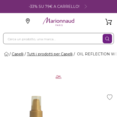
-33% SU 79€ A CARRELLO!
Capelli
Tutti i prodotti per Capelli
OIL REFLECTION WELL