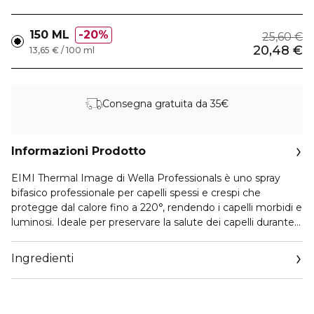
150 ML
20%
25,60 €
20,48 €
13,65 € / 100 ml
Consegna gratuita da 35€
Informazioni Prodotto
EIMI Thermal Image di Wella Professionals è uno spray
bifasico professionale per capelli spessi e crespi che
protegge dal calore fino a 220°, rendendo i capelli morbidi e
luminosi. Ideale per preservare la salute dei capelli durante
l'uso di phon e piastra, per un risultato liscio e perfetto.
Ingredienti
Ha una texture bifasica che nutre e protegge i capelli,
lasciandoli morbidi e leggeri, senza appesantirli.
Livello tenuta: 2/5