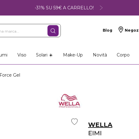
-31% SU 59€ A CARRELLO!
Blog
Negoz
umi
Viso
Solari ☀️
Make-Up
Novità
Corpo
 Force Gel
WELLA
EIMI