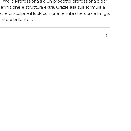
i Wella Professionals è un prodotto professionale per
efinizione e struttura extra. Grazie alla sua formula a
tte di scolpire il look con una tenuta che dura a lungo,
ito e brillante.
capelli grazie alla sua formula mirata con:
 a proteggere i capelli dai danni dei raggi UV,
illare sana e protetta
a e un aroma di frutti rossi che lascia una sensazione