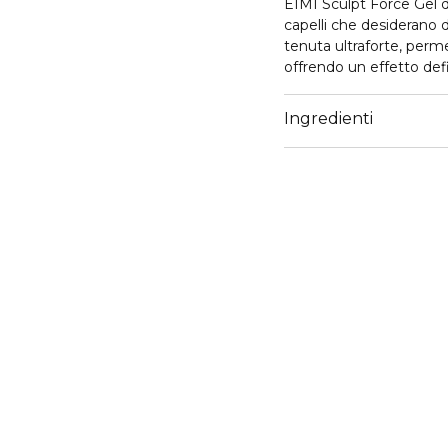
EIMI Sculpt Force Gel d
capelli che desiderano d
tenuta ultraforte, perme
offrendo un effetto defin
Si prende cura dei tuoi 
Ingredienti
-Ingredienti che aiutano
mantenendo la fibra cap
Ha una texture gel dens
di pulito e naturalezza.
Livello tenuta: 4/5