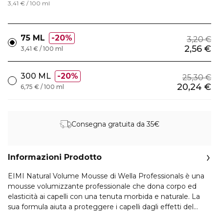
3,41 € / 100 ml
75 ML
20%
3,20 €
2,56 €
3,41 € / 100 ml
300 ML
20%
25,30 €
20,24 €
6,75 € / 100 ml
Consegna gratuita da 35€
Informazioni Prodotto
EIMI Natural Volume Mousse di Wella Professionals è una
mousse volumizzante professionale che dona corpo ed
elasticità ai capelli con una tenuta morbida e naturale. La
sua formula aiuta a proteggere i capelli dagli effetti del
calore, mantenendo una sensazione di leggerezza.