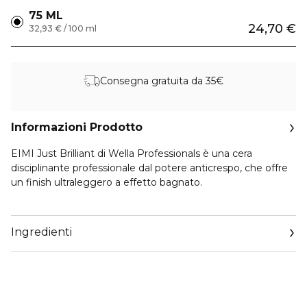
75 ML
24,70 €
32,93 € / 100 ml
Consegna gratuita da 35€
Informazioni Prodotto
EIMI Just Brilliant di Wella Professionals è una cera
disciplinante professionale dal potere anticrespo, che offre
un finish ultraleggero a effetto bagnato.
Ha una texture leggera e facile da applicare, che conferisce
un look definito e luminoso.
Ingredienti
Livello tenuta: 1/5