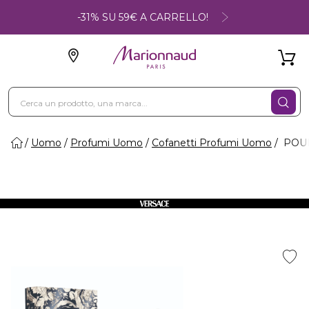
-31% SU 59€ A CARRELLO!
Uomo
Profumi Uomo
Cofanetti Profumi Uomo
POUR