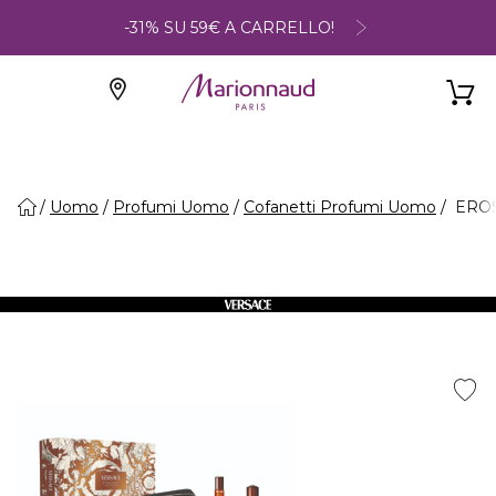
-31% SU 59€ A CARRELLO!
Uomo
Profumi Uomo
Cofanetti Profumi Uomo
EROS 