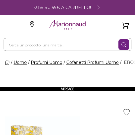
-31% SU 59€ A CARRELLO!
Uomo
Profumi Uomo
Cofanetti Profumi Uomo
EROS