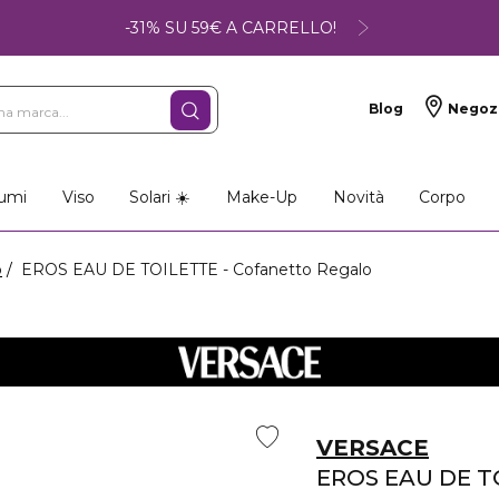
-31% SU 59€ A CARRELLO!
Blog
Negoz
umi
Viso
Solari ☀️
Make-Up
Novità
Corpo
o
EROS EAU DE TOILETTE - Cofanetto Regalo
VERSACE
EROS EAU DE T