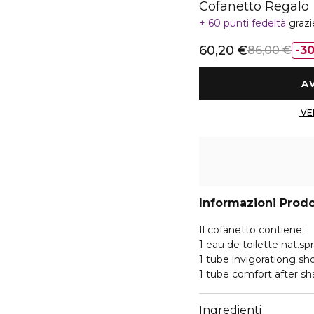
Cofanetto Regalo
60 punti fedeltà
grazi
60,20 €
86,00 €
3
Informazioni Prod
Il cofanetto contiene:
1 eau de toilette nat.sp
1 tube invigorationg sh
1 tube comfort after s
Ingredienti