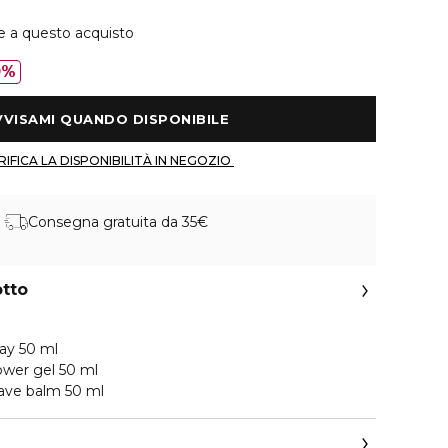
e a questo acquisto
0%
 AVVISAMI QUANDO DISPONIBILE 
 VERIFICA LA DISPONIBILITÀ IN NEGOZIO 
Consegna gratuita da 35€
otto
ray 50 ml
ower gel 50 ml
have balm 50 ml