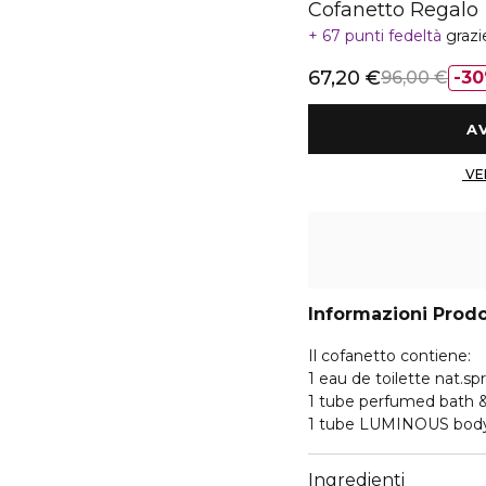
Cofanetto Regalo
67 punti fedeltà
grazi
67,20 €
96,00 €
3
Informazioni Prod
Il cofanetto contiene:
1 eau de toilette nat.sp
1 tube perfumed bath 
1 tube LUMINOUS body 
Ingredienti