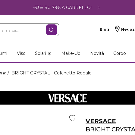
-33% SU 79€ A CARRELLO!
Blog
Negoz
umi
Viso
Solari ☀️
Make-Up
Novità
Corpo
nna
BRIGHT CRYSTAL - Cofanetto Regalo
VERSACE
BRIGHT CRYST