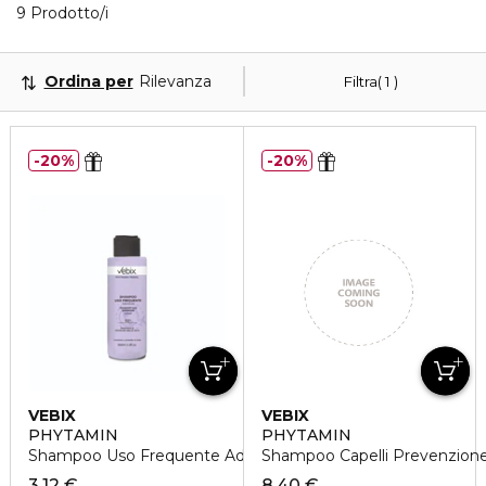
Visualizzati 9 prodotti che corrispondono ai tuoi filt
9 Prodotto/i
Ordina per
Rilevanza
Filtra
1
20%
20%
VEBIX
VEBIX
PHYTAMIN
PHYTAMIN
Shampoo Uso Frequente Addolcente - Travel
Shampoo Capelli Prevenzione
3,12 €
8,40 €