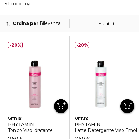
Visualizzati 5 prodotti che corrispondono ai tuoi filtr
5 Prodotto/i
Ordina per
Rilevanza
Filtra
1
20%
20%
VEBIX
VEBIX
PHYTAMIN
PHYTAMIN
Tonico Viso idratante
Latte Detergente Viso Emoll
7,60 €
7,60 €