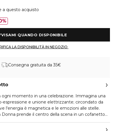
e a questo acquisto
0%
 AVVISAMI QUANDO DISPONIBILE 
 VERIFICA LA DISPONIBILITÀ IN NEGOZIO 
Consegna gratuita da 35€
otto
ma ogni momento in una celebrazione. Immagina una
to-espressione e unione elettrizzante; circondato da
dove l'energia è magnetica e le emozioni alle stelle.
 Donna prende il centro della scena in un cofanetto
ata vestito con stelle dorate e un fiocco festoso - un
e tue feste. Dai coriandoli dorati scintillanti ai cieli