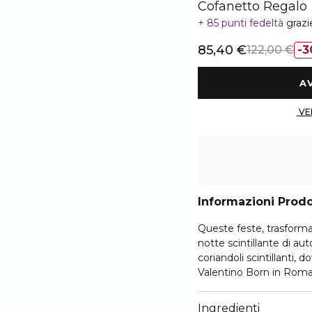
Cofanetto Regalo
85 punti fedeltà
grazi
85,40 €
122,00 €
3
Informazioni Prod
Queste feste, trasfor
notte scintillante di au
coriandoli scintillanti, 
Valentino Born in Roma
regalo in edizione limit
invito a brillare durante l
Ingredienti