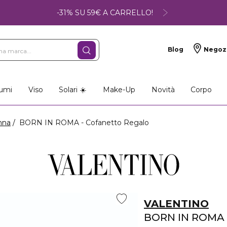
-31% SU 59€ A CARRELLO!
Blog
Negoz
umi
Viso
Solari ☀️
Make-Up
Novità
Corpo
nna
BORN IN ROMA - Cofanetto Regalo
VALENTINO
BORN IN ROMA