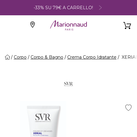
-33% SU 79€ A CARRELLO!
Corpo
Corpo & Bagno
Crema Corpo Idratante
XERIAL 