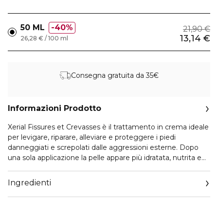
50 ML
40%
21,90 €
13,14 €
26,28 € / 100 ml
Consegna gratuita da 35€
Informazioni Prodotto
Xerial Fissures et Crevasses è il trattamento in crema ideale
per levigare, riparare, alleviare e proteggere i piedi
danneggiati e screpolati dalle aggressioni esterne. Dopo
una sola applicazione la pelle appare più idratata, nutrita e
lenita. Dopo 24 ore, i piedi sono idratati e levigati. Uno dei
principi attivi star della formula è la Centella asiatica che
Ingredienti
favorisce la riparazione epidermica. Dopo tre giorni, la pelle
è riparata e le zone soggette a sfregamento risultano
meno danneggiate. La texture fresca e leggera, arricchita