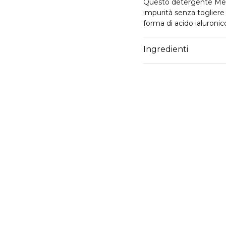
Questo detergente Me+
impurità senza togliere 
forma di acido ialuronico
Ingredienti