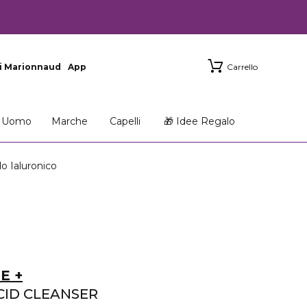
i Marionnaud
App
Carrello
Uomo
Marche
Capelli
🎁 Idee Regalo
 Ialuronico
E +
CID CLEANSER