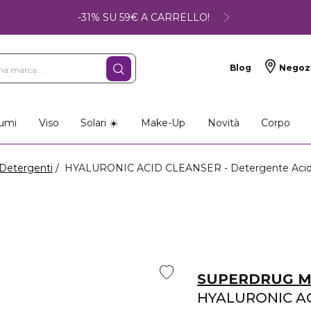
-31% SU 59€ A CARRELLO!
Blog
Negoz
umi
Viso
Solari ☀️
Make-Up
Novità
Corpo
Detergenti
HYALURONIC ACID CLEANSER - Detergente Acido
SUPERDRUG M
HYALURONIC A