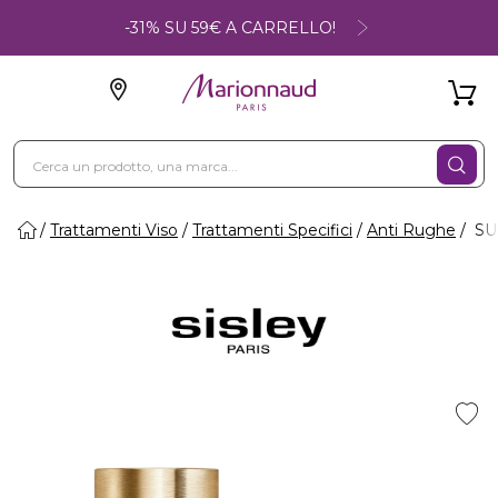
-31% SU 59€ A CARRELLO!
Trattamenti Viso
Trattamenti Specifici
Anti Rughe
SUP