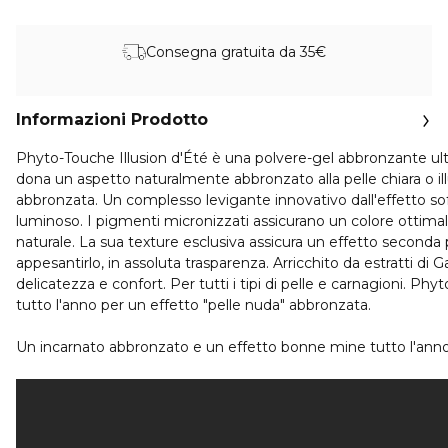
Consegna gratuita da 35€
Informazioni Prodotto
Phyto-Touche Illusion d'Été è una polvere-gel abbronzante ultr
dona un aspetto naturalmente abbronzato alla pelle chiara o il
abbronzata. Un complesso levigante innovativo dall'effetto soft
luminoso. I pigmenti micronizzati assicurano un colore ottimal
naturale. La sua texture esclusiva assicura un effetto seconda p
appesantirlo, in assoluta trasparenza. Arricchito da estratti di 
delicatezza e confort. Per tutti i tipi di pelle e carnagioni. Phy
tutto l'anno per un effetto "pelle nuda" abbronzata.
Un incarnato abbronzato e un effetto bonne mine tutto l'anno