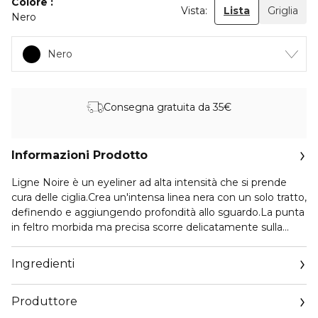
Colore
Vista:
Lista
Griglia
Nero
Nero
Consegna gratuita da 35€
Informazioni Prodotto
Ligne Noire è un eyeliner ad alta intensità che si prende
cura delle ciglia.Crea un'intensa linea nera con un solo tratto,
definendo e aggiungendo profondità allo sguardo.La punta
in feltro morbida ma precisa scorre delicatamente sulla
palpebra per un'applicazione facile e in un solo gesto. Una
volta asciutto, questo eyeliner a lunghissima tenuta diventa
Ingredienti
waterproof.Dopo 4 settimane di applicazione, la qualità
delle ciglia appare migliorata grazie al Peptide
Produttore
Vitaminizzato contenuto nella formula. Anche dopo aver
rimosso il maquillage, le ciglia risultano più folte, più lunghe,