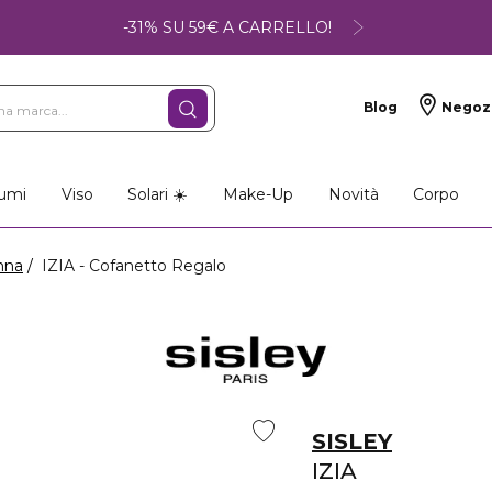
-31% SU 59€ A CARRELLO!
Blog
Negoz
umi
Viso
Solari ☀️
Make-Up
Novità
Corpo
nna
IZIA - Cofanetto Regalo
SISLEY
IZIA