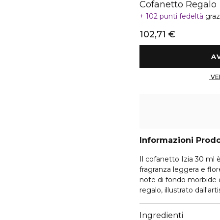
Cofanetto Regalo
102 punti fedeltà
graz
102,71 €
Informazioni Prod
Il cofanetto Izia 30 ml è
fragranza leggera e flor
note di fondo morbide e
regalo, illustrato dall'
un palcoscenico teatrale
Parfum Izia associa legg
Ingredienti