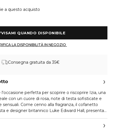
ie a questo acquisto
 AVVISAMI QUANDO DISPONIBILE 
 VERIFICA LA DISPONIBILITÀ IN NEGOZIO 
Consegna gratuita da 35€
otto
 l'occasione perfetta per scoprire o riscoprire Izia, una
eale con un cuore di rosa, note di testa sofisticate e
 sensuali. Come cenno alla fragranza, il cofanetto
artista e designer britannico Luke Edward Hall, presenta
 dai colori vivaci e con una bellissima rosa. L'Eau de
ere note di bergamotto a una miscela di fiori, tra cui