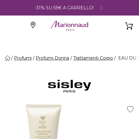
-31% SU 59€ A CARRELLO!
Profumi
Profumi Donna
Trattamenti Corpo
EAU DU S