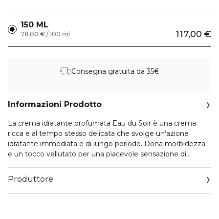
150 ML
117,00 €
78,00 € / 100 ml
Consegna gratuita da 35€
Informazioni Prodotto
La crema idratante profumata Eau du Soir è una crema
ricca e al tempo stesso delicata che svolge un'azione
idratante immediata e di lungo periodo. Dona morbidezza
e un tocco vellutato per una piacevole sensazione di
confort (estratti di Jioh e di Liquirizia), lascia un sottile velo di
profumo dalle note di Eau du Soir. Penetra facilmente e
Produttore
permette di rivestirsi rapidamente dopo l'applicazione.
Email
www.sisley-paris.com