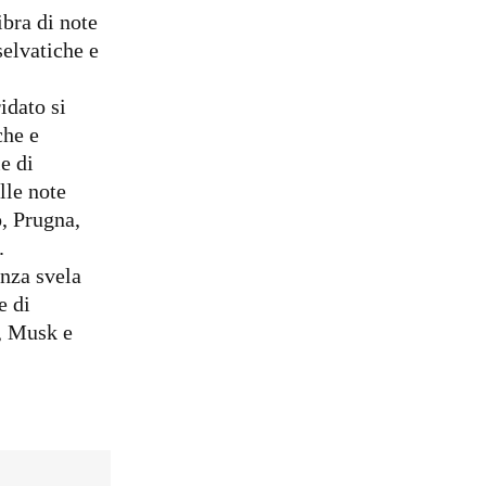
bra di note
selvatiche e
idato si
che e
e di
lle note
o, Prugna,
.
anza svela
e di
, Musk e