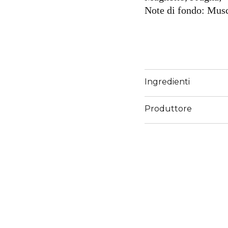
Note di fondo: Musc
Ingredienti
Produttore
Email
www.sisley-paris.com