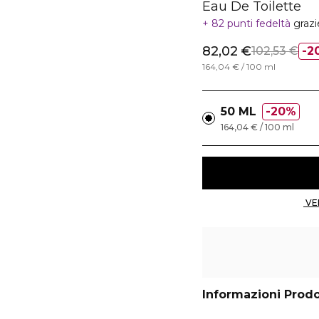
Eau De Toilette
82 punti fedeltà
grazi
82,02 €
102,53 €
2
164,04 € / 100 ml
50 ML
20%
164,04 € / 100 ml
Informazioni Prod