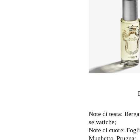
Note di testa: Berg
selvatiche;
Note di cuore: Fogl
Mughetto, Prugna;