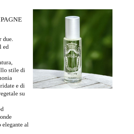
MPAGNE
r due.
l ed
atura,
lo stile di
monia
ridate e di
vegetale su
ed
fonde
 elegante al