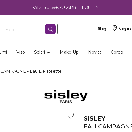
-31% SU 59€ A CARRELLO!
Blog
Negoz
umi
Viso
Solari ☀️
Make-Up
Novità
Corpo
CAMPAGNE - Eau De Toilette
SISLEY
EAU CAMPAGN