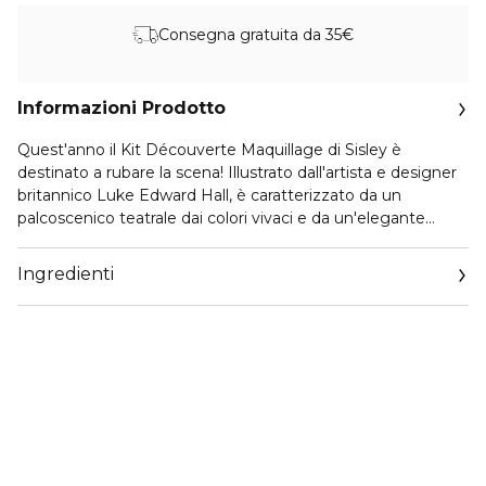
Consegna gratuita da 35€
Informazioni Prodotto
Quest'anno il Kit Découverte Maquillage di Sisley è
destinato a rubare la scena! Illustrato dall'artista e designer
britannico Luke Edward Hall, è caratterizzato da un
palcoscenico teatrale dai colori vivaci e da un'elegante
zebra, cenno all'iconico motivo zebrato di Sisley.
Ingredienti
Questo kit contiene:
- Mascara Phyto-Noir 7 ml: riveste e solleva le ciglia dalla
radice alla punta, aumentando il volume grazie a un
applicatore ergonomico a forma di clessidra che interagisce
con la texture. Riveste ogni ciglia, donando un volume fino
a 15 volte superiore*, con un effetto personalizzabile e
senza lasciare grumi, assicurando lunghezza e definizione.