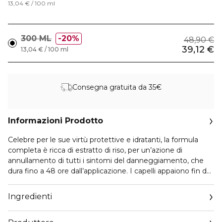
13,04 € / 100 ml
300 ML
20%
48,90 €
39,12 €
13,04 € / 100 ml
Consegna gratuita da 35€
Informazioni Prodotto
Celebre per le sue virtù protettive e idratanti, la formula
completa è ricca di estratto di riso, per un’azione di
annullamento di tutti i sintomi del danneggiamento, che
dura fino a 48 ore dall’applicazione. I capelli appaiono fin da
subito riparati e facili da pettinare dalle radici alle punte. 10
volte più resistenti alla rottura, vitali e luminosi. I capelli al
Ingredienti
tatto sono profondamente riparati e rafforzati.