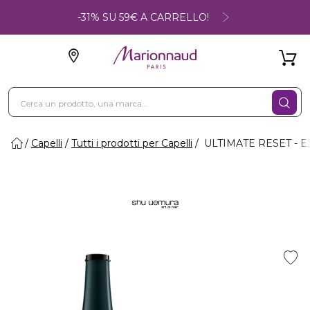
-31% SU 59€ A CARRELLO!
Capelli
Tutti i prodotti per Capelli
ULTIMATE RESET - 