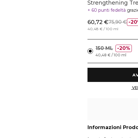
Strengthening Tr
60 punti fedeltà
grazi
60,72 €
75,90 €
20
40,48 € / 100 ml
150 ML
20%
40,48 € / 100 ml
Informazioni Prod