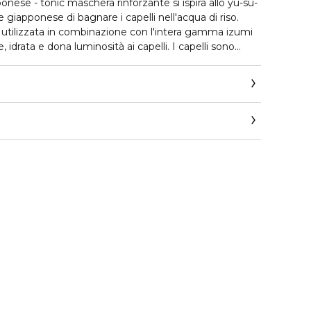
onese - tonic maschera rinforzante si ispira allo yu-su-
ne giapponese di bagnare i capelli nell'acqua di riso.
 utilizzata in combinazione con l'intera gamma izumi
e, idrata e dona luminosità ai capelli. I capelli sono
0 volte più forti*, più spessi con un aumento del
 rottura con una riduzione delle doppie punte fino al
o morbidi, soffici e luminosi. Dopo la detersione con
plicare sulle lunghezze e punte dei capelli bagnati e
5 minuti e risciacquare. Terminare con il siero izumi
o shampoo + balsamo + maschera
ppoloreal.corpit@loreal.com
po shampoo + maschera + siero