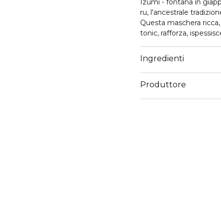
Izumi - fontana in giapp
ru, l'ancestrale tradizio
Questa maschera ricca,
tonic, rafforza, ispessisc
immediatamente fino a 3
diametro, protetti dalla
Ingredienti
91%**. %*. I capelli son
izumi tonic shampoo, ap
Produttore
puliti, lasciare in posa 
tonic.
Email
*test strumentale dop
servizioconsumatorigru
** test strumentale do