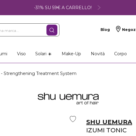
-31% SU 59€ A CARRELLO!
Blog
Negoz
so
Make-up
Profumi
umi
Viso
Solari ☀️
Make-Up
Novità
Corpo
- Strengthening Treatment System
SHU UEMURA
IZUMI TONIC