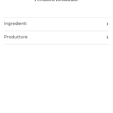
Ingredienti
Produttore
Email
https://corp.shiseido.com/en/scp/inquiry/mail/form.php