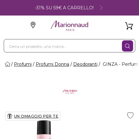
-31% SU 59€ A CARRELLO!
Profumi
Profumi Donna
Deodoranti
GINZA - Perfume
UN OMAGGIO PER TE