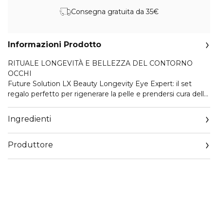
Consegna gratuita da 35€
Informazioni Prodotto
RITUALE LONGEVITÀ E BELLEZZA DEL CONTORNO
OCCHI
Future Solution LX Beauty Longevity Eye Expert: il set
regalo perfetto per rigenerare la pelle e prendersi cura della
pelle nella zona del contorno labbra e del contorno occhi.
Ingredienti
IL SET CONTIENE:
Produttore
PRODOTTO IN FORMATO STANDARD:
FUTURE SOLUTION LX Eye & Lip Regenerating Cream S
Email
17 ml
https://corp.shiseido.com/en/scp/inquiry/mail/form.php
Contrasta le rughe e il rilassamento cutaneo, per una pelle
radiosa e resiliente.
REGALI:
FUTURE SOLUTION LX Total Protective Cream SPF 30 S 6