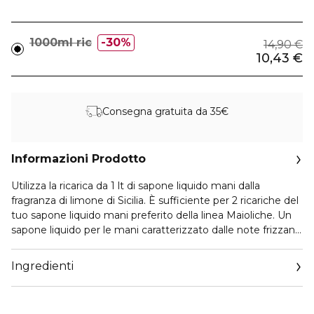
1000ml ric
30%
14,90 €
10,43 €
Consegna gratuita da 35€
Informazioni Prodotto
Utilizza la ricarica da 1 lt di sapone liquido mani dalla
fragranza di limone di Sicilia. È sufficiente per 2 ricariche del
tuo sapone liquido mani preferito della linea Maioliche. Un
sapone liquido per le mani caratterizzato dalle note frizzanti
di bergamotto e arancio addolcite da un cuore fiorito di
gardenia e rosa.
Ingredienti