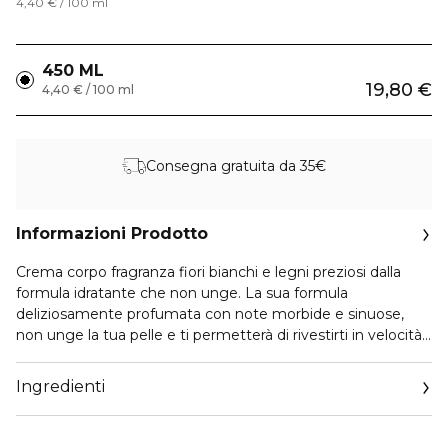
4,40 € / 100 ml
450 ML
19,80 €
4,40 € / 100 ml
Consegna gratuita da 35€
Informazioni Prodotto
Crema corpo fragranza fiori bianchi e legni preziosi dalla
formula idratante che non unge. La sua formula
deliziosamente profumata con note morbide e sinuose,
non unge la tua pelle e ti permetterà di rivestirti in velocità
dopo un rilassante bagno o una tonificante doccia. Il
risultato sarà una pelle giustamente idratata , radiosa, ed
Ingredienti
intensamente profumata ai fiori bianchi e legni preziosi.
Metodo di impiego: